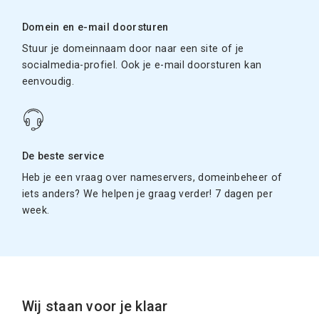
Domein en e-mail doorsturen
Stuur je domeinnaam door naar een site of je
socialmedia-profiel. Ook je e-mail doorsturen kan
eenvoudig.
De beste service
Heb je een vraag over nameservers, domeinbeheer of
iets anders? We helpen je graag verder! 7 dagen per
week.
Wij staan voor je klaar